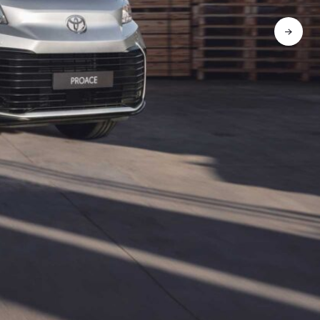
→
für