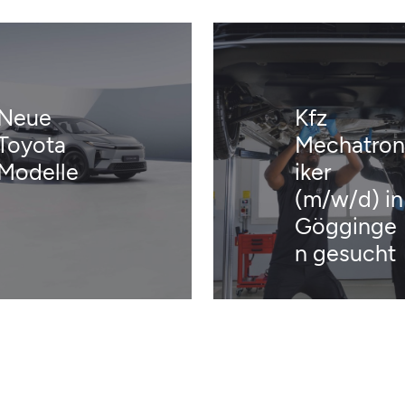
Neue
Kfz
Toyota
Mechatron
Modelle
iker
(m/w/d) in
Gögginge
n gesucht
Neue
Kfz